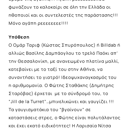
φωνάζουν το καλοκαίρι σε όλη την Ελλάδα οι
ηθοποιοί και οι συντελεστές της παράστασης!!!
Μόνο αγάπη ρεεεεεεεε!!!!
Υπόθεση
Ο Ομάρ Ταριφ (Κώστας Σπυρόπουλος) ή Βilldab ή
αλλιώς Βασίλης Δαμπάογλου το τρελό Παόκι απ’
την Θεσσαλονίκη, με ανανεωμένο πλατίνα μαλλί,
κατεβαίνει με το ταξί του στην Αθήνα, να
συναντήσει το γιατρό! Ιδεοψυχαναγκασμός του
η αριθμομανία. Ο Φώτης Σταθάκης (Δημήτρης
Σταρόβας) έρχεται με το σύνδρομό του, το
“Jill de la Turret”…μπινελικώνει και γαυγίζει !!!
Τα γαυγισματάκια του “βγαίνουν” σε
καταστάσεις στρες, ο Φώτης είναι πολυτάλαντος
και έχει εκατό ειδικότητες! Η Λαρισαία Νίτσα