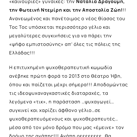
«καινούριες» γυναίκες: την
Ναταλία Δραγούμη,
την Φωτεινή Ντεμίρη και την Αποστολία Ζώη!
!!
Ανανεωμένος και πανέτοιμος ο νέος θίασος του
Toc Toc υπόσχεται περισσότερο γέλιο και
μεγαλύτερες συγκινήσεις για να πάρει την
«ψήφο εμπιστοσύνης» απ’ όλες τις πόλεις της
Ελλάδας!!!
Η επιτυχημένη ψυχοθεραπευτική κωμωδία
ανέβηκε πρώτη φορά το 2013 στο θέατρο Ήβη,
όπου και παίζεται μέχρι σήμερα!!! Αποδομώντας
τις ιδεοψυχαναγκαστικές διαταραχές, τα
λεγόμενα «τικ», η παράσταση …ψυχαγωγεί…
συγκινεί και χαρίζει άφθονο γέλιο…σε
ψυχοθεραπευόμενους και ψυχοθεραπευτές…
μέσα από τον μόνο δρόμο που μας «έμεινε» τον
δρόμο της αγάπης!!! Αγάπη ρεεεεεεεε…θα