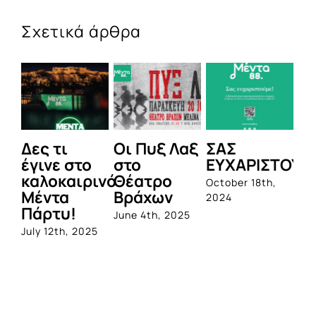
Σχετικά άρθρα
Οι Πυξ Λαξ
ΣΑΣ
BIOTIX: Η
T
το
στο
ΕΥΧΑΡΙΣΤΟΥΜΕ!
1η
ρινό
Θέατρο
ολοκληρωμέ
R
October 18th,
Βράχων
σειρά
S
2024
προβιοτικών
H
June 4th, 2025
από την
α
025
Quest
φ
June 1st, 2023
γ
J