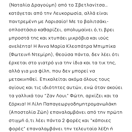
(Ναταλία Δραγούμη) από το Σβετλανίτσα…
κατάγεται από την Λευκορωσία, αλλά είναι
παντρεμένη με Λαρισαίο! Με το βαλιτσάκι-
οπλοστάσιο καθαρίζει, απολυμαίνει ό,τι βρει
μπροστά της και χτυπάει μικρόβια και ιούς
ανελέητα! Η Άννα Μαρία Κλεοπάτρα Μπιμπίκα
(Φωτεινή Ντεμίρη), θεούσα πάντα, δεν λέει ότι
έρχεται στο γιατρό για την ίδια και τα τικ της,
αλλά για μια φίλη, που δεν μπορεί να
μετακινηθεί. Επικαλείται ακόμα όλους τους
αγίους και τις ιδιότητες αυτών, ενώ όταν ακούει
τα γαλλικά του “Ζαν Λουι” Φώτη, αρχίζει και τα
ξόρκια! Η Λίλη Παπαγεωργοδημητρομανωλάκη
(Αποστολία Ζώη) επαναλαμβάνει από την πρώτη
στιγμή ό,τι λέει πάντα 2 φορές και “κάποιες
φορές” επαναλαμβάνει την τελευταία λέξη ή