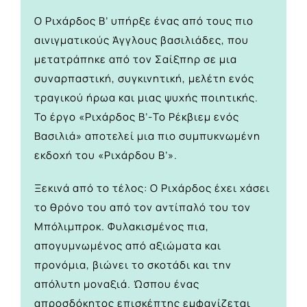
Ο Ριχάρδος Β’ υπήρξε ένας από τους πιο
αινιγματικούς Άγγλους βασιλιάδες, που
μετατράπηκε από τον Σαίξπηρ σε μια
συναρπαστική, συγκινητική, μελέτη ενός
τραγικού ήρωα και μιας ψυχής ποιητικής.
Το έργο «Ριχάρδος Β’-Το Ρέκβιεμ ενός
Βασιλιά» αποτελεί μια πιο συμπυκνωμένη
εκδοχή του «Ριχάρδου Β’».
Ξεκινά από το τέλος: Ο Ριχάρδος έχει χάσει
το θρόνο του από τον αντίπαλό του τον
Μπόλιμπροκ. Φυλακισμένος πια,
απογυμνωμένος από αξιώματα και
προνόμια, βιώνει το σκοτάδι και την
απόλυτη μοναξιά. Ώσπου ένας
απροσδόκητος επισκέπτης εμφανίζεται