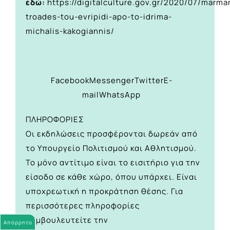
εδώ:
https://digitalculture.gov.gr/2020/07/marm
troades-tou-evripidi-apo-to-idrima-
michalis-kakogiannis/
Facebook
Messenger
Twitter
E-
mail
WhatsApp
ΠΛΗΡΟΦΟΡΙΕΣ
Οι εκδηλώσεις προσφέρονται δωρεάν από
το Υπουργείο Πολιτισμού και Αθλητισμού.
Το μόνο αντίτιμο είναι το εισιτήριο για την
είσοδο σε κάθε χώρο, όπου υπάρχει. Είναι
υποχρεωτική η προκράτηση θέσης. Για
περισσότερες πληροφορίες
συμβουλευτείτε την
Απόρρητο