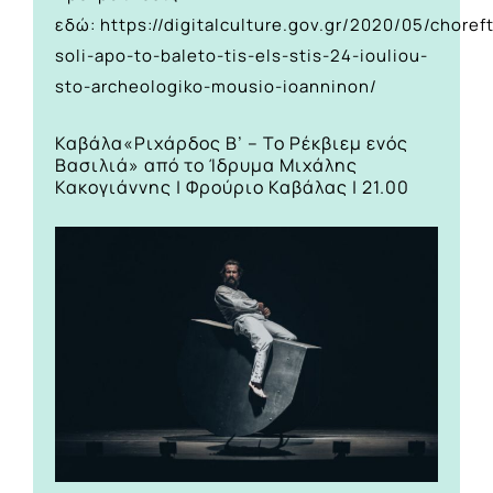
εδώ:
https://digitalculture.gov.gr/2020/05/choreft
soli-apo-to-baleto-tis-els-stis-24-iouliou-
sto-archeologiko-mousio-ioanninon/
Καβάλα
«Ριχάρδος Β’ – Το Ρέκβιεμ ενός
Βασιλιά» από το Ίδρυμα Μιχάλης
Κακογιάννης | Φρούριο Καβάλας | 21.00