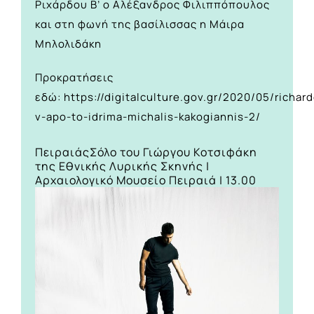
Ριχάρδου Β’ ο Αλέξανδρος Φιλιππόπουλος
και στη φωνή της βασίλισσας η Μάιρα
Μηλολιδάκη
Προκρατήσεις
εδώ:
https://digitalculture.gov.gr/2020/05/richar
v-apo-to-idrima-michalis-kakogiannis-2/
Πειραιάς
Σόλο του Γιώργου Κοτσιφάκη
της Εθνικής Λυρικής Σκηνής |
Αρχαιολογικό Μουσείο Πειραιά | 13.00