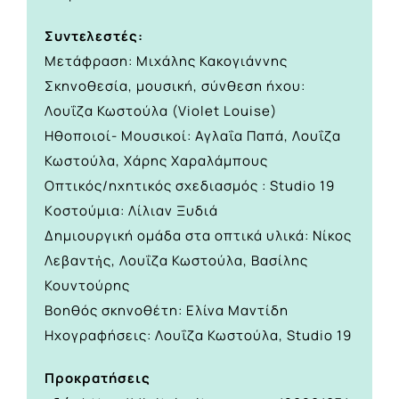
Συντελεστές:
Μετάφραση: Μιχάλης Κακογιάννης
Σκηνοθεσία, μουσική, σύνθεση ήχου:
Λουΐζα Κωστούλα (Violet Louise)
Ηθοποιοί- Μουσικοί: Αγλαΐα Παπά, Λουΐζα
Κωστούλα, Χάρης Χαραλάμπους
Οπτικός/ηχητικός σχεδιασμός : Studio 19
Kοστούμια: Λίλιαν Ξυδιά
Δημιουργική ομάδα στα οπτικά υλικά: Νίκος
Λεβαντἠς, Λουΐζα Κωστούλα, Bασίλης
Κουντούρης
Βοηθός σκηνοθέτη: Eλίνα Μαντίδη
Ηχογραφήσεις: Λουΐζα Κωστούλα, Studio 19
Προκρατήσεις