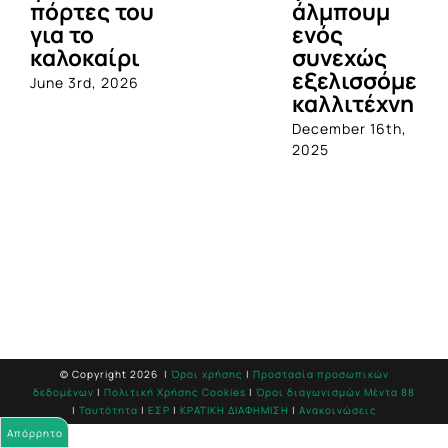
πόρτες του
άλμπουμ
για το
ενός
καλοκαίρι
συνεχώς
εξελισσόμενο
June 3rd, 2026
καλλιτέχνη
December 16th,
2025
© Copyright
2026 |
Όροι χρήσης
|
Προστασία προσωπικών
δεδομένων
|
Πολιτική Χρήσης Cookies
|
Όροι διαγωνισμών Mέντα 88
|
Ταυτότητα
|
ΕΣΡ
|
ΚΡΑΤΙΚΗ ΔΙΑΦΗΜΙΣΗ
|
Ανακοινώσεις
Απόρρητο