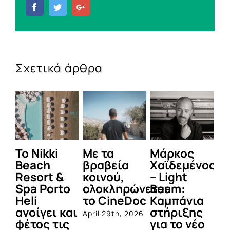
Facebook
Twitter
Google+
Σχετικά άρθρα
To Nikki
Με τα
Μάρκος
Δε
Beach
βραβεία
Χαϊδεμένος
έγ
Resort &
κοινού,
– Light
κα
Spa Porto
ολοκληρώνεται
Beam:
Μ
Heli
το CineDoc
Καμπάνια
Π
ανοίγει και
στήριξης
April 29th, 2026
Jul
φέτος τις
για το νέο