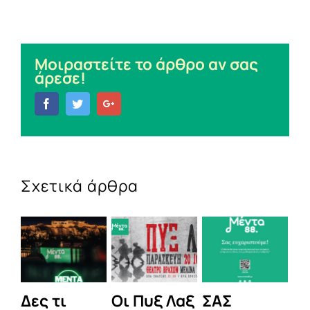
Μοιραστείτε το άρθρο αν σας
άρεσε!
Facebook
Twitter
Google+
Σχετικά άρθρα
Δες τι
Οι Πυξ Λαξ
ΣΑΣ
BI