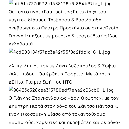
Οι παντοτινοί
«Γαμπροί της Ευτυχίας»
του
μαγικού δίδυμου Τσιφόρου & Βασιλειάδη
ανεβαίνει στο Θέατρο Προσκήνιο σε σκηνοθεσία
Γιάννη Μπέζου, με μουσική & τραγούδια Φοίβου
Δεληβοριά.
«Α-πε-λπι-σί-το»
με Λάκη Λαζόπουλος & Σοφία
Φιλιππίδου… Θα έρθει η Εφορίτο, Μετά και η
ΔΕΗτο, Για μια ζωή που ΗΤΟ!
Ο Γιάννης Στάνκογλου
ως «Δον Κιχώτης»
, με τον
Δημήτρη Πιατά στον ρόλο του Σάντσο Πάντσα κι
έναν εικοσαμελή θίασο από ταλαντούχους
ηθοποιούς, χορευτές και ακροβάτες και σε ρόλο-