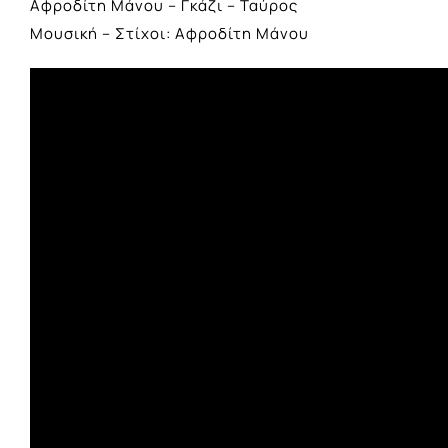
Αφροδίτη Μάνου – Γκάζι – Ταύρος
Μουσική – Στίχοι: Αφροδίτη Μάνου