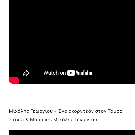
Μιχάλης Γεωργίου – Ένα ακορντεόν στον Ταύρο
Στίχοι & Μουσική: Μιχάλης Γεωργίου