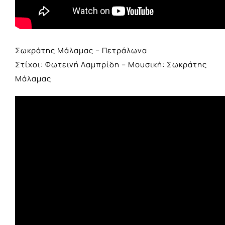
Σωκράτης Μάλαμας – Πετράλωνα
Στίχοι: Φωτεινή Λαμπρίδη – Μουσική: Σωκράτης
Μάλαμας