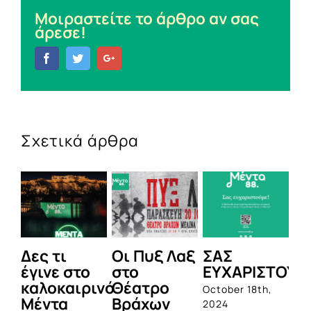
Μοιραστείτε το άρθρο αν σας
άρεσε!
Facebook
Twitter
Google+
Σχετικά άρθρα
Δες τι
Οι Πυξ Λαξ
ΣΑΣ
BI
έγινε στο
στο
ΕΥΧΑΡΙΣΤΟΥΜ
1η
καλοκαιρινό
Θέατρο
ο
October 18th,
Μέντα
Βράχων
σ
2024