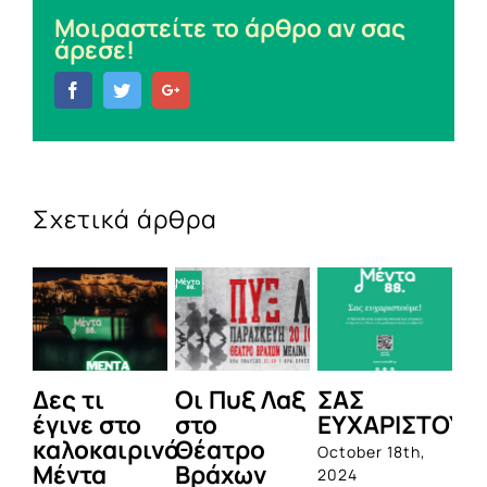
Μοιραστείτε το άρθρο αν σας
άρεσε!
Facebook
Twitter
Google+
Σχετικά άρθρα
Δες τι
Οι Πυξ Λαξ
ΣΑΣ
BI
έγινε στο
στο
ΕΥΧΑΡΙΣΤΟΥΜ
1η
καλοκαιρινό
Θέατρο
ο
October 18th,
Μέντα
Βράχων
σ
2024