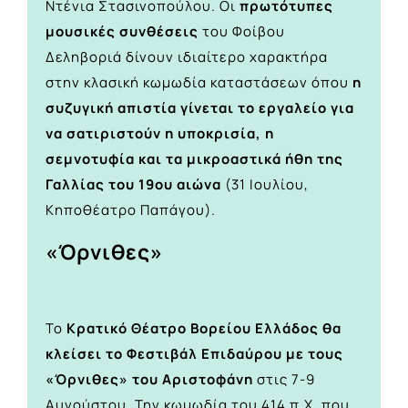
Ντένια Στασινοπούλου. Οι
πρωτότυπες
μουσικές συνθέσεις
του Φοίβου
Δεληβοριά δίνουν ιδιαίτερο χαρακτήρα
στην κλασική κωμωδία καταστάσεων όπου
η
συζυγική απιστία γίνεται το εργαλείο για
να σατιριστούν η υποκρισία, η
σεμνοτυφία και τα μικροαστικά ήθη της
Γαλλίας του 19ου αιώνα
(31 Ιουλίου,
Κηποθέατρο Παπάγου).
«Όρνιθες»
Το
Κρατικό Θέατρο Βορείου Ελλάδος θα
κλείσει το Φεστιβάλ Επιδαύρου με τους
«Όρνιθες» του Αριστοφάνη
στις 7-9
Αυγούστου. Την κωμωδία του 414 π.Χ. που