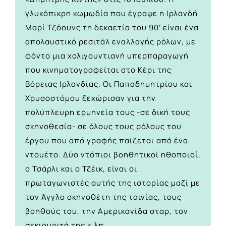
γλυκόπικρη κωμωδία που έγραψε η Ιρλανδή
Μαρί Τζόουνς τη δεκαετία του 90’ είναι ένα
απολαυστικό ρεσιτάλ εναλλαγής ρόλων, με
φόντο μια χολιγουντιανή υπερπαραγωγή
που κινηματογραφείται στο Κέρι της
Βόρειας Ιρλανδίας. Οι Παπαδημητρίου και
Χρυσοστόμου ξεχώρισαν για την
πολύπλευρη ερμηνεία τους -σε δική τους
σκηνοθεσία- σε όλους τους ρόλους του
έργου που από γραφής παίζεται από ένα
ντουέτο. Δύο ντόπιοι βοηθητικοί ηθοποιοί,
ο Τσάρλι και ο Τζέικ, είναι οι
πρωταγωνιστές αυτής της ιστορίας μαζί με
τον Άγγλο σκηνοθέτη της ταινίας, τους
βοηθούς του, την Αμερικανίδα σταρ, τον
σεκιουριτά της κ.λπ.