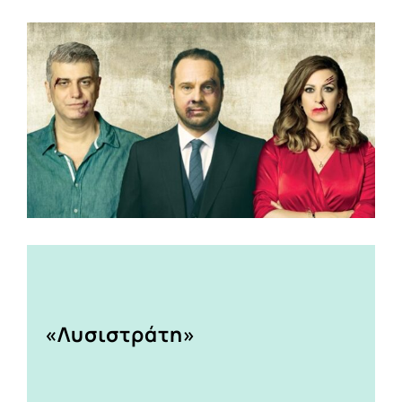
View
Larger
Image
«Λυσιστράτη»