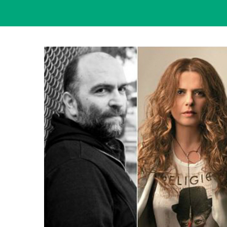
View
Larger
Image