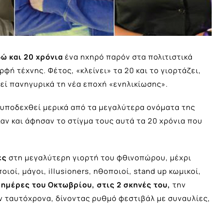
δώ και 20 χρόνια
ένα ηχηρό παρόν στα πολιτιστικά
ή τέχνης. Φέτος, «κλείνει» τα 20 και το γιορτάζει,
ί πανηγυρικά τη νέα εποχή «ενηλικίωσης».
α υποδεχθεί μερικά από τα μεγαλύτερα ονόματα της
αν και άφησαν το στίγμα τους αυτά τα 20 χρόνια που
ες
στη μεγαλύτερη γιορτή του φθινοπώρου, μέχρι
οί, μάγοι, illusioners, ηθοποιοί, stand up κωμικοί,
3 ημέρες του Οκτωβρίου, στις 2 σκηνές του,
την
ύν ταυτόχρονα, δίνοντας ρυθμό φεστιβάλ με συναυλίες,