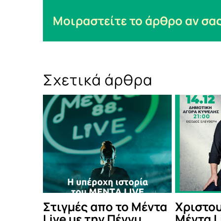
Μοιραστείτε το άρθρο αν σας
Σχετικά άρθρα
ντα
Χριστουγεννιάτικο
Μέντα Live 
Μέντα Live με τον
Φίλιππο Πλ