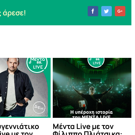
 άρεσε!
Facebook
Twitter
Goog
με τον
Tο σχολείο που στα
Το 
ιάτσικα:
διαλείμματα παίζει
των