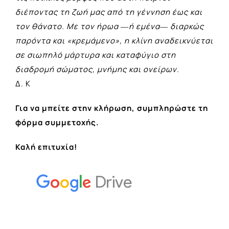
διέποντας τη ζωή µας από τη γέννηση έως και
τον θάνατο. Με τον ήρωα ―ή εµένα― διαρκώς
παρόντα και «κρεµάµενο», η κλίνη αναδεικνύεται
σε σιωπηλό µάρτυρα και καταφύγιο στη
διαδροµή σώµατος, µνήµης και ονείρων.
Δ. Κ
Για να μπείτε στην κλήρωση, συμπληρώστε τη
φόρμα συμμετοχής.
Καλή επιτυχία!