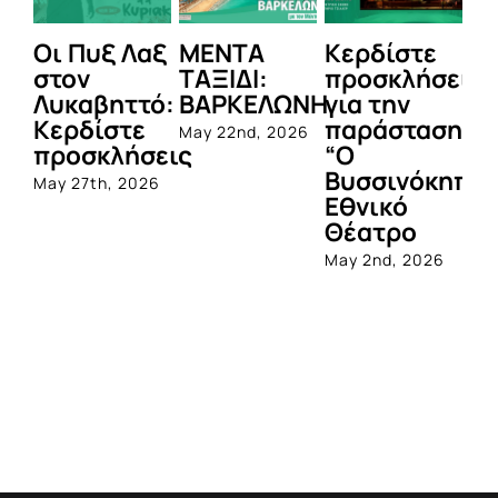
Οι Πυξ Λαξ
ΜΕΝΤΑ
Κερδίστε
M
στον
ΤΑΞΙΔΙ:
προσκλήσεις
LI
Λυκαβηττό:
ΒΑΡΚΕΛΩΝΗ
για την
Μ
Κερδίστε
παράσταση
Π
May 22nd, 2026
προσκλήσεις
“Ο
Apr
Βυσσινόκηπο
May 27th, 2026
Εθνικό
Θέατρο
May 2nd, 2026