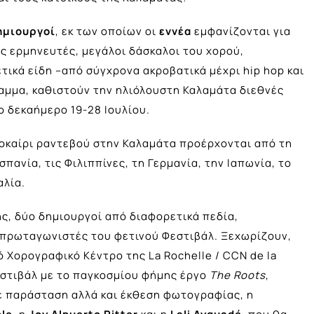
ημιουργοί
, εκ των οποίων οι
εννέα
εμφανίζονται για
ς ερμηνευτές, μεγάλοι δάσκαλοι του χορού,
ικά είδη –από σύγχρονα ακροβατικά μέχρι hip hop και
ραμμα, καθιστούν την ηλιόλουστη Καλαμάτα διεθνές
 δεκαήμερο 19-28 Ιουλίου.
λοκαίρι ραντεβού στην Καλαμάτα προέρχονται από τη
σπανία, τις Φιλιππίνες, τη Γερμανία, την Ιαπωνία, το
αλία.
ς, δύο δημιουργοί από διαφορετικά πεδία,
ι πρωταγωνιστές του φετινού Φεστιβάλ. Ξεχωρίζουν,
 Χορογραφικό Κέντρο της La Rochelle / CCN de la
Φεστιβάλ με το παγκοσμίου φήμης έργο
The
Roots
,
ε παράσταση αλλά και έκθεση φωτογραφίας, η