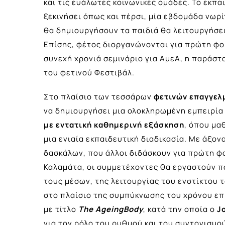
και τις ευάλωτες κοινωνικές ομάδες. Το εκπ
ξεκινήσει όπως και πέρσι, μία εβδομάδα νωρί
θα δημιουργήσουν τα παιδιά θα λειτουργήσε
Επίσης, φέτος διοργανώνονται για πρώτη φορά
συνεχή χρονιά σεμινάριο για ΑμεΑ, η παράστ
του φετινού Φεστιβάλ.
Στο πλαίσιο των τεσσάρων
φετινών επαγγελ
να δημιουργήσει μια ολοκληρωμένη εμπειρία
με εντατική καθημερινή εξάσκηση
, όπου μ
μια ενιαία εκπαιδευτική διαδικασία. Με άξον
δασκάλων, που άλλοι διδάσκουν για πρώτη φ
Καλαμάτα, οι συμμετέχοντες θα εργαστούν π
τους μέσων, της λειτουργίας του ενστίκτου 
στο πλαίσιο της συμπύκνωσης του χρόνου επ
με τίτλο
Τ
he
Α
geing
Β
ody
, κατά την οποία ο
J
για τον ρόλο του ρυθμού και του συντονισμο