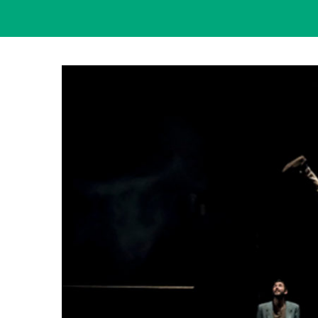
View
Larger
Image