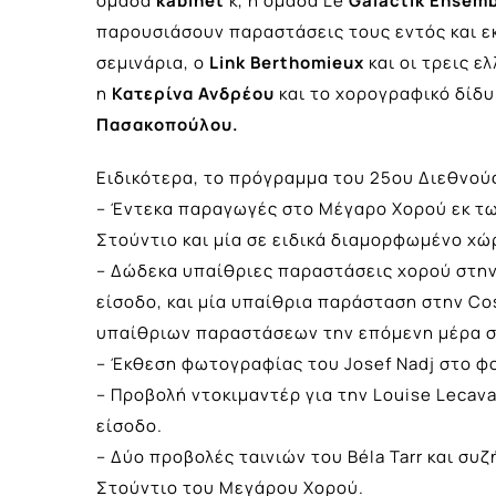
ομάδα
kabinet
k, η ομάδα Le
Galactik
Ensemb
παρουσιάσουν παραστάσεις τους εντός και ε
σεμινάρια, ο
Link
Berthomieux
και οι τρεις ε
η
Κατερίνα Ανδρέου
και το χορογραφικό δίδ
Πασακοπούλου.
Ειδικότερα, το πρόγραμμα του 25ου Διεθνού
– Έντεκα παραγωγές στο Μέγαρο Χορού εκ των
Στούντιο και μία σε ειδικά διαμορφωμένο χώ
– Δώδεκα υπαίθριες παραστάσεις χορού στην
είσοδο, και μία υπαίθρια παράσταση στην Co
υπαίθριων παραστάσεων την επόμενη μέρα στ
– Έκθεση φωτογραφίας του Josef Nadj στο φ
– Προβολή ντοκιμαντέρ για την Louise Lecav
είσοδο.
– Δύο προβολές ταινιών του Béla Tarr και συ
Στούντιο του Μεγάρου Χορού.