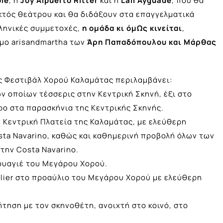
le
, η
Joy
Alpuerto
Ritter
και η
Lali
Ayguad
é
, που θα
κτός θεάτρου και θα διδάξουν στα επαγγελματικά
λληνικές συμμετοχές,
η ομάδα κι όμΩς κινείται
,
υμο arisandmartha των
Άρη Παπαδόπουλου και Μάρθας
ς Φεστιβάλ Χορού Καλαμάτας περιλαμβάνει:
 οποίων τέσσερις στην Κεντρική Σκηνή, έξι στο
ρο στα παρασκήνια της Κεντρικής Σκηνής.
 Κεντρική Πλατεία της Καλαμάτας, με ελεύθερη
sta Navarino, καθώς και καθημερινή προβολή όλων των
ην Costa Navarino.
ουαγιέ του Μεγάρου Χορού.
alier στο προαύλιο του Μεγάρου Χορού με ελεύθερη
ζήτηση με τον σκηνοθέτη, ανοιχτή στο κοινό, στο