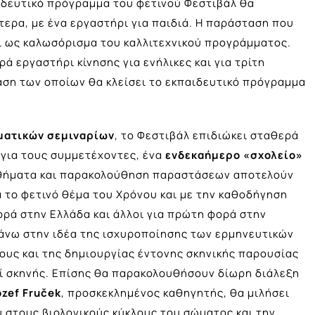
αιδευτικό πρόγραμμα του φετινού Φεστιβάλ θα
τερα, με ένα εργαστήρι για παιδιά. Η παράσταση που
ι ως καλωσόρισμα του καλλιτεχνικού προγράμματος.
 εργαστήρι κίνησης για ενήλικες και για τρίτη
αση των οποίων θα κλείσει το εκπαιδευτικό πρόγραμμα
ματικών σεμιναρίων
, το Φεστιβάλ επιδιώκει σταθερά
 για τους συμμετέχοντες, ένα
ενδεκαήμερο «σχολείο»
αθήματα και παρακολούθηση παραστάσεων αποτελούν
α το φετινό θέμα του Χρόνου και με την καθοδήγηση
ορά στην Ελλάδα και άλλοι για πρώτη φορά στην
άνω στην ιδέα της ισχυροποίησης των ερμηνευτικών
τους και της δημιουργίας έντονης σκηνικής παρουσίας
ί σκηνής. Επίσης θα παρακολουθήσουν δίωρη διάλεξη
ozef
Fru
č
ek
, προσκεκλημένος καθηγητής, θα μιλήσει
ύ στους βιολογικούς κύκλους του σώματος και την