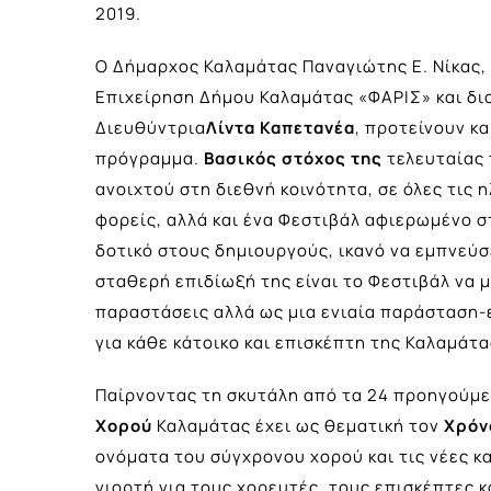
2019.
Ο Δήμαρχος Καλαμάτας Παναγιώτης Ε. Νίκας, 
Επιχείρηση Δήμου Καλαμάτας «ΦΑΡΙΣ» και διο
Διευθύντρια
Λίντα Καπετανέα
, προτείνουν κ
πρόγραμμα.
Βασικός στόχος της
τελευταίας 
ανοιχτού στη διεθνή κοινότητα, σε όλες τις η
φορείς, αλλά και ένα Φεστιβάλ αφιερωμένο σ
δοτικό στους δημιουργούς, ικανό να εμπνεύσε
σταθερή επιδίωξή της είναι το Φεστιβάλ να 
παραστάσεις αλλά ως μια ενιαία παράσταση-ε
για κάθε κάτοικο και επισκέπτη της Καλαμάτα
Παίρνοντας τη σκυτάλη από τα 24 προηγούμε
Χορού
Καλαμάτας έχει ως θεματική τον
Χρόν
ονόματα του σύγχρονου χορού και τις νέες κ
γιορτή για τους χορευτές, τους επισκέπτες κ