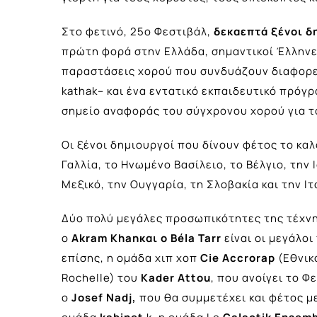
Στο φετινό, 25ο Φεστιβάλ,
δεκαεπτά ξένοι δ
πρώτη φορά στην Ελλάδα, σημαντικοί Έλληνε
παραστάσεις χορού που συνδυάζουν διαφορετ
kathak– και ένα εντατικό εκπαιδευτικό πρόγ
σημείο αναφοράς του σύγχρονου χορού για το
Οι ξένοι δημιουργοί που δίνουν φέτος το κα
Γαλλία, το Ηνωμένο Βασίλειο, το Βέλγιο, την Ι
Μεξικό, την Ουγγαρία, τη Σλοβακία και την Ιτ
Δύο πολύ μεγάλες προσωπικότητες της τέχνη
ο
Akram
Khan
και ο
B
é
la
Tarr
είναι οι μεγάλο
επίσης, η ομάδα χιπ χοπ
Cie
Accrorap
(Εθνικό
Rochelle) του
Kader
Attou
, που ανοίγει το 
ο
Josef
Nadj
,
που θα συμμετέχει και φέτος μ