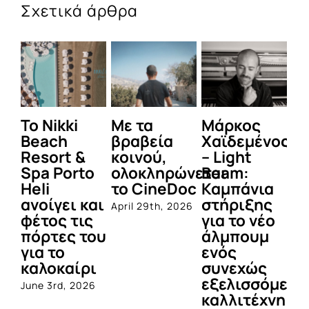
Σχετικά άρθρα
To Nikki
Με τα
Μάρκος
Δε
Beach
βραβεία
Χαϊδεμένος
έγ
Resort &
κοινού,
– Light
κα
Spa Porto
ολοκληρώνεται
Beam:
Μ
Heli
το CineDoc
Καμπάνια
Π
ανοίγει και
στήριξης
April 29th, 2026
Jul
φέτος τις
για το νέο
πόρτες του
άλμπουμ
για το
ενός
καλοκαίρι
συνεχώς
εξελισσόμενο
June 3rd, 2026
καλλιτέχνη