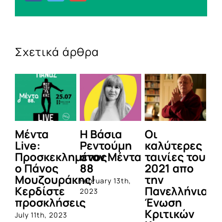
Σχετικά άρθρα
Μέντα
Η Βάσια
Οι
Χ
Live:
Ρεντούμη
καλύτερες
στ
Προσκεκλημένος
στον Μέντα
ταινίες του
Μ
ο Πάνος
88
2021 απο
θ
Μουζουράκης!
την
αλ
February 13th,
Κερδίστε
Πανελλήνια
π
2023
προσκλήσεις
Ένωση
| 
Κριτικών
π
July 11th, 2023