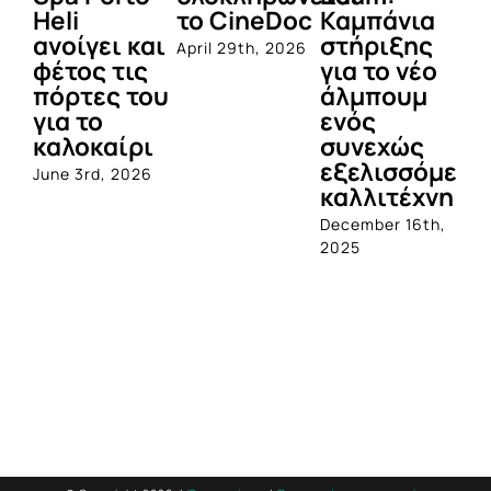
Heli
το CineDoc
Καμπάνια
Π
ανοίγει και
στήριξης
April 29th, 2026
Jul
φέτος τις
για το νέο
πόρτες του
άλμπουμ
για το
ενός
καλοκαίρι
συνεχώς
εξελισσόμενο
June 3rd, 2026
καλλιτέχνη
December 16th,
2025