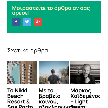
Μοιραστείτε το άρθρο αν σας
άρεσε!
Facebook
Twitter
Google+
Σχετικά άρθρα
To Nikki
Με τα
Μάρκος
Δε
Beach
βραβεία
Χαϊδεμένος
έγ
Resort &
κοινού,
– Light
κα
Spa Porto
ολοκληρώνεται
Beam:
Μ