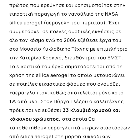
πρώτος που ερεύνησε και χρησιμοποίησε στην
εικαστική παραγωγή το νανοϋλικό της NASA
silica aerogel (αερογέλη του πυριτίου). Έχει
συμμετάσχει σε πολλές ομαδικές εκθέσεις σε
όλο τον κόσμο ενώ το 2006 εξέθεσε έργα του
στο Μουσείο Κυκλαδικής Τέχνης με επιμελήτρια
την Κατερίνα Κοσκινά, διευθύντρια του ΕΜΣΤ.
Το εικαστικό του έργο σηματοδοτείται από τη
χρήση της silica aerogel το οποίο μετουσιώνει
σε ποικίλες εικαστικές φόρμες που ονομάζει
«αερο-γλυπτά», καθώς αποτελείται μόνο κατά
1% από ύλη. Στον Πύργο Γλέζου ο καλλιτέχνης
πρόκειται να εκθέσει
33 κλουβιά χρυσού και
κόκκινου χρώματος,
στα οποία θα
τοποθετηθούν αερο-γλυπτά μικρών διαστάσεων
από silica aerogel στη μορφή κυκλαδικών