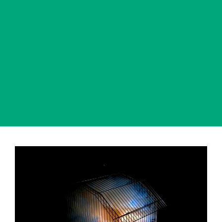
View
Larger
Image