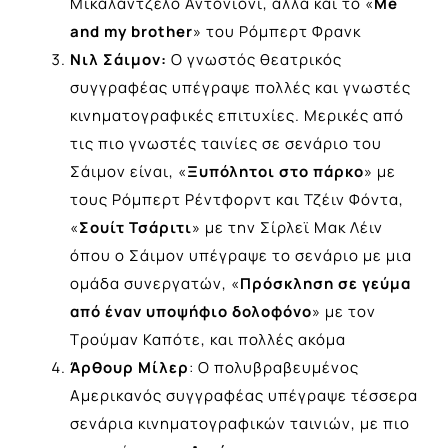
Μικαλάντζελο Αντονιόνι, αλλά και το «
Me
and
my
brother
» του Ρόμπερτ Φρανκ
Νιλ Σάιμον:
Ο γνωστός θεατρικός
συγγραφέας υπέγραψε πολλές και γνωστές
κινηματογραφικές επιτυχίες. Μερικές από
τις πιο γνωστές ταινίες σε σενάριο του
Σάιμον είναι, «
Ξυπόλητοι στο πάρκο
» με
τους Ρόμπερτ Ρέντφορντ και Τζέιν Φόντα,
«
Σουίτ Τσάριτι
» με την Σίρλεϊ Μακ Λέιν
όπου ο Σάιμον υπέγραψε το σενάριο με μια
ομάδα συνεργατών, «
Πρόσκληση σε γεύμα
από έναν υποψήφιο δολοφόνο
» με τον
Τρούμαν Καπότε, και πολλές ακόμα
Άρθουρ Μίλερ
: Ο πολυβραβευμένος
Αμερικανός συγγραφέας υπέγραψε τέσσερα
σενάρια κινηματογραφικών ταινιών, με πιο