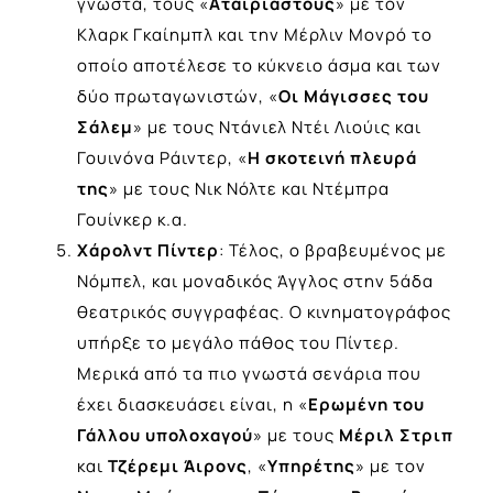
γνωστά, τους «
Αταίριαστους
» με τον
Κλαρκ Γκαίημπλ και την Μέρλιν Μονρό το
οποίο αποτέλεσε το κύκνειο άσμα και των
δύο πρωταγωνιστών, «
Οι Μάγισσες του
Σάλεμ
» με τους Ντάνιελ Ντέι Λιούις και
Γουινόνα Ράιντερ, «
Η σκοτεινή πλευρά
της
» με τους Νικ Νόλτε και Ντέμπρα
Γουίνκερ κ.α.
Χάρολντ Πίντερ
: Τέλος, ο βραβευμένος με
Νόμπελ, και μοναδικός Άγγλος στην 5άδα
θεατρικός συγγραφέας. Ο κινηματογράφος
υπήρξε το μεγάλο πάθος του Πίντερ.
Μερικά από τα πιο γνωστά σενάρια που
έχει διασκευάσει είναι, η «
Ερωμένη του
Γάλλου υπολοχαγού
» με τους
Μέριλ Στριπ
και
Τζέρεμι Άιρονς
, «
Υπηρέτης
» με τον