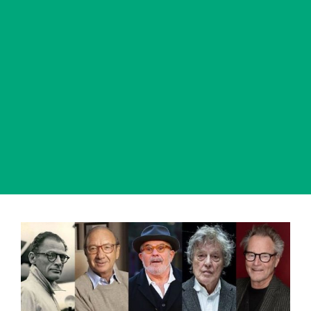
View
Larger
Image