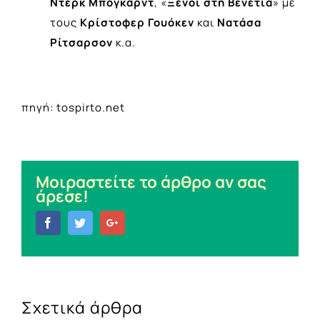
Ντερκ Μπόγκαρντ
, «
Ξένοι στη Βενετία
» με
τους
Κρίστοφερ Γουόκεν
και
Νατάσα
Ρίτσαρσον
κ.α.
πηγή: tospirto.net
Μοιραστείτε το άρθρο αν σας
άρεσε!
Facebook
Twitter
Google+
Σχετικά άρθρα