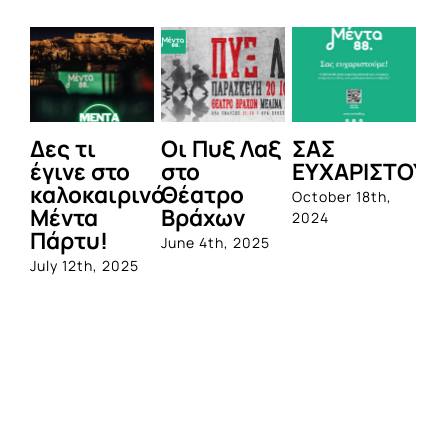
Δες τι
Οι Πυξ Λαξ
ΣΑΣ
BI
έγινε στο
στο
ΕΥΧΑΡΙΣΤΟΥΜ
1η
καλοκαιρινό
Θέατρο
ο
October 18th,
Μέντα
Βράχων
σ
2024
Πάρτυ!
πρ
June 4th, 2025
απ
July 12th, 2025
Q
Jun