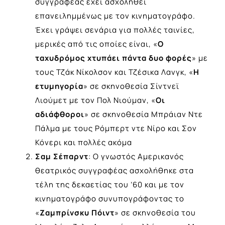
συγγραφέας έχει ασχοληθεί
επανειλημμένως με τον κινηματογράφο.
Έχει γράψει σενάρια για πολλές ταινίες,
μερικές από τις οποίες είναι, «
Ο
ταχυδρόμος χτυπάει πάντα δυο φορές
» με
τους Τζάκ Νίκολσον και Τζέσικα Λανγκ, «
Η
ετυμηγορία
» σε σκηνοθεσία Σίντνεϊ
Λιούμετ με τον Πολ Νιούμαν, «
Οι
αδιάφθοροι
» σε σκηνοθεσία Μπράιαν Ντε
Πάλμα με τους Ρόμπερτ ντε Νίρο και Σον
Κόνερι και πολλές ακόμα
Σαμ Σέπαρντ
: Ο γνωστός Αμερικανός
θεατρικός συγγραφέας ασχολήθηκε στα
τέλη της δεκαετίας του ’60 και με τον
κινηματογράφο συνυπογράφοντας το
«
Ζαμπρίνσκυ Πόιντ
» σε σκηνοθεσία του