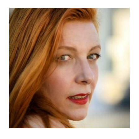
View
Larger
Image