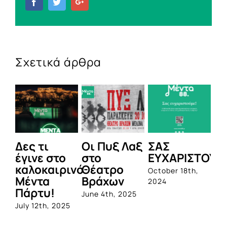
Facebook
Twitter
Google+
Σχετικά άρθρα
Δες τι
Οι Πυξ Λαξ
ΣΑΣ
BI
έγινε στο
στο
ΕΥΧΑΡΙΣΤΟΥΜ
1η
καλοκαιρινό
Θέατρο
ο
October 18th,
Μέντα
Βράχων
σ
2024
Πάρτυ!
πρ
June 4th, 2025
απ
July 12th, 2025
Q