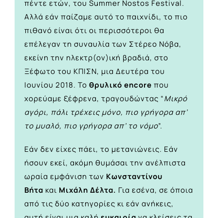
πέντε ετών, του Summer Nostos Festival.
Αλλά εάν παίζαμε αυτό το παιχνίδι, το πιο
πιθανό είναι ότι οι περισσότεροι θα
επέλεγαν τη συναυλία των Στέρεο Nόβα,
εκείνη την ηλεκτρ(ον)ική βραδιά, στο
Ξέφωτο του ΚΠΙΣΝ, μια Δευτέρα του
Ιουνίου 2018. Το
θρυλικό encore
που
χορεύαμε ξέφρενα, τραγουδώντας “
Μικρό
αγόρι, πάλι τρέχεις μόνο, πιο γρήγορα απ’
το μυαλό, πιο γρήγορα απ’ το νόμο
”.
Εάν δεν είχες πάει, το μετανιώνεις. Εάν
ήσουν εκεί, ακόμη θυμάσαι την ανέλπιστα
ωραία εμφάνιση των
Kωνσταντίνου
Βήτα
και
Μιχάλη Δέλτα.
Για εσένα, σε όποια
από τις δύο κατηγορίες κι εάν ανήκεις,
αυτή είναι μια καλή
ευκαιρία
να κλείσεις τα