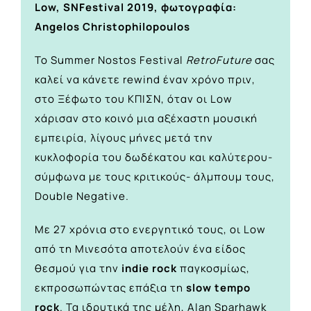
Low, SNFestival 2019, φωτογραφία:
Angelos Christophilopoulos
Το Summer Nostos Festival
RetroFuture
σας
καλεί να κάνετε rewind έναν χρόνο πριν,
στο Ξέφωτο του ΚΠΙΣΝ, όταν οι Low
χάρισαν στο κοινό μια αξέχαστη μουσική
εμπειρία, λίγους μήνες μετά την
κυκλοφορία του δωδέκατου και καλύτερου-
σύμφωνα με τους κριτικούς- άλμπουμ τους,
Double Negative.
Με 27 χρόνια στο ενεργητικό τους, οι Low
από τη Μινεσότα αποτελούν ένα είδος
θεσμού για την
indie rock
παγκοσμίως,
εκπροσωπώντας επάξια τη
slow tempo
rock
. Τα ιδρυτικά της μέλη, Alan Sparhawk