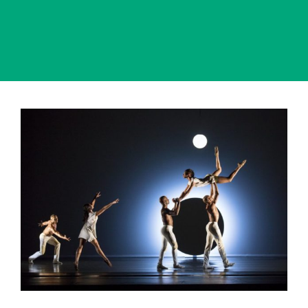
View
Larger
Image