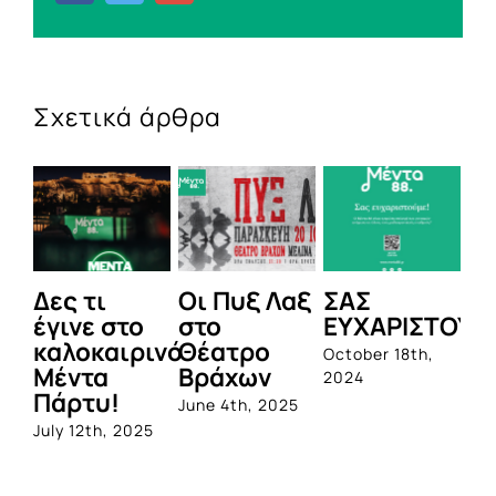
Σχετικά άρθρα
Δες τι
Οι Πυξ Λαξ
ΣΑΣ
BI
έγινε στο
στο
ΕΥΧΑΡΙΣΤΟΥΜ
1η
καλοκαιρινό
Θέατρο
ο
October 18th,
Μέντα
Βράχων
σ
2024
Πάρτυ!
πρ
June 4th, 2025
απ
July 12th, 2025
Q
Jun