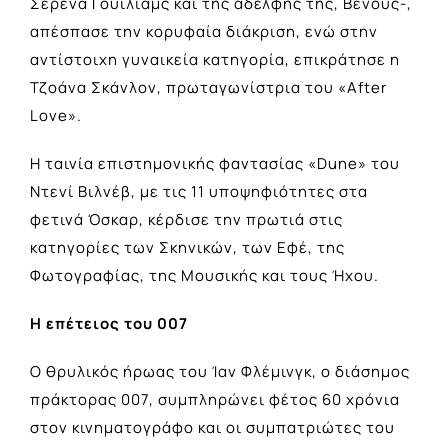
Σερένα Γουίλιαμς και της αδελφής της, Βένους-,
απέσπασε την κορυφαία διάκριση, ενώ στην
αντίστοιχη γυναικεία κατηγορία, επικράτησε η
Τζοάνα Σκάνλον, πρωταγωνίστρια του «After
Love».
Η ταινία επιστημονικής φαντασίας «Dune» του
Ντενί Βιλνέβ, με τις 11 υποψηφιότητες στα
φετινά Όσκαρ, κέρδισε την πρωτιά στις
κατηγορίες των Σκηνικών, των Εφέ, της
Φωτογραφίας, της Μουσικής και τους Ήχου.
Η επέτειος του 007
Ο θρυλικός ήρωας του Ίαν Φλέμινγκ, ο διάσημος
πράκτορας 007, συμπληρώνει φέτος 60 χρόνια
στον κινηματογράφο και οι συμπατριώτες του