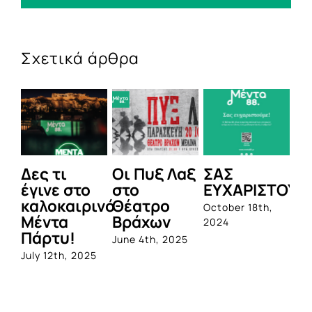
Σχετικά άρθρα
ι
Οι Πυξ Λαξ
ΣΑΣ
BIOTIX: Η
 στο
στο
ΕΥΧΑΡΙΣΤΟΥΜΕ!
1η
καιρινό
Θέατρο
ολοκληρω
October 18th,
α
Βράχων
σειρά
2024
υ!
προβιοτικ
June 4th, 2025
από την
th, 2025
Quest
June 1st, 2023