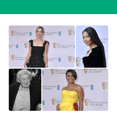
View
Larger
Image