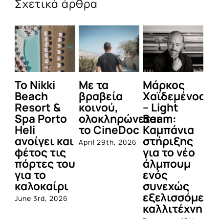
Σχετικά άρθρα
To Nikki
Με τα
Μάρκος
Δε
Beach
βραβεία
Χαϊδεμένος
έγ
Resort &
κοινού,
– Light
κα
Spa Porto
ολοκληρώνεται
Beam:
Μ
Heli
το CineDoc
Καμπάνια
Π
ανοίγει και
στήριξης
April 29th, 2026
Jul
φέτος τις
για το νέο
πόρτες του
άλμπουμ
για το
ενός
καλοκαίρι
συνεχώς
εξελισσόμενο
June 3rd, 2026
καλλιτέχνη