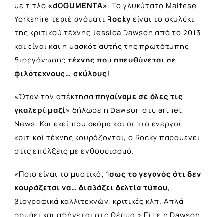
με τίτλο
«dOGUMENTA»
. Το γλυκύτατο Maltese
Yorkshire τεριέ ονόματι
Rocky
είναι το σκυλάκι
της κριτικού τέχνης Jessica Dawson από το 2013
και είναι και η μασκότ αυτής της πρωτότυπης
διοργάνωσης
τέχνης που απευθύνεται σε
φιλότεχνους… σκύλους!
«Όταν τον απέκτησα
πηγαίναμε σε όλες τις
γκαλερί μαζί
» δήλωσε η Dawson στο artnet
News. Και εκεί που ακόμα και οι πιο ενεργοί
κριτικοί τέχνης κουράζονται, ο Rocky παραμένει
στις επάλξεις με ενθουσιασμό.
«Ποιο είναι το μυστικό;
Ίσως το γεγονός ότι δεν
κουράζεται να… διαβάζει δελτία τύπου
,
βιογραφικά καλλιτεχνών, κριτικές κλπ. Απλά
ορμάει και αφήνεται στο θέαμα.» Είπε η Dawson