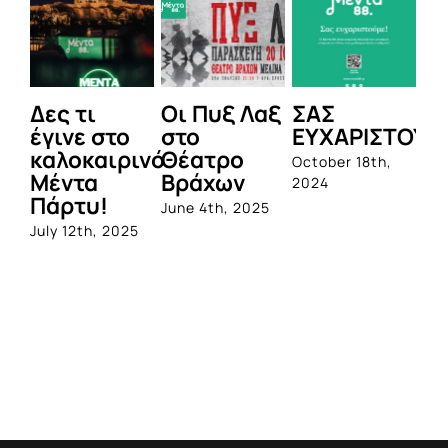
Δες τι
Οι Πυξ Λαξ
ΣΑΣ
BI
έγινε στο
στο
ΕΥΧΑΡΙΣΤΟΥΜ
1η
καλοκαιρινό
Θέατρο
ο
October 18th,
Μέντα
Βράχων
σ
2024
Πάρτυ!
πρ
June 4th, 2025
απ
July 12th, 2025
Q
Jun