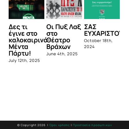
Δες τι
Οι Πυξ Λαξ
ΣΑΣ
BI
έγινε στο
στο
ΕΥΧΑΡΙΣΤΟΥΜ
1η
καλοκαιρινό
Θέατρο
ο
October 18th,
Μέντα
Βράχων
σ
2024
Πάρτυ!
πρ
June 4th, 2025
απ
July 12th, 2025
Q
Jun
© Copyright
2026 |
Όροι χρήσης
|
Προστασία προσωπικών