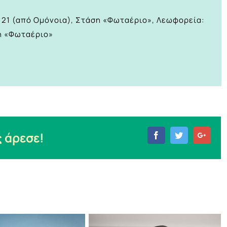
. 21 (από Ομόνοια), Στάση «Φωταέριο», Λεωφορεία:
άση «Φωταέριο»
 άρεσε!
Facebook
Twitter
Goog