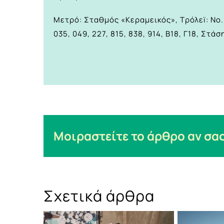
Μετρό: Σταθμός «Κεραμεικός», Τρόλεï: No
035, 049, 227, 815, 838, 914, Β18, Γ18, Στ
Μοιραστείτε το άρθρο αν σας
Σχετικά άρθρα