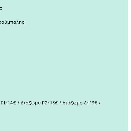
ις
αρούμπαλης
Γ1: 14€ / Διάζωμα Γ2: 13€ / Διάζωμα Δ: 13€ /