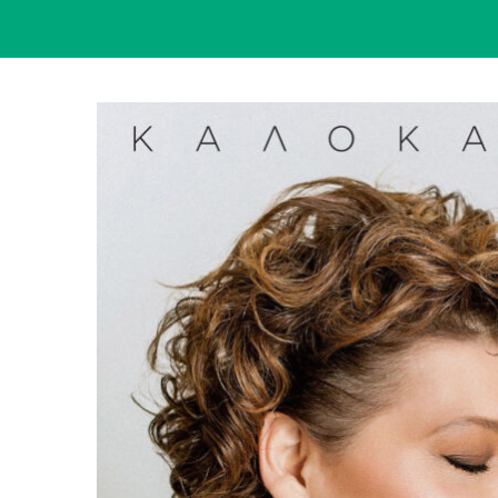
View
Larger
Image