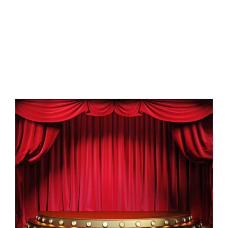
View
Larger
Image