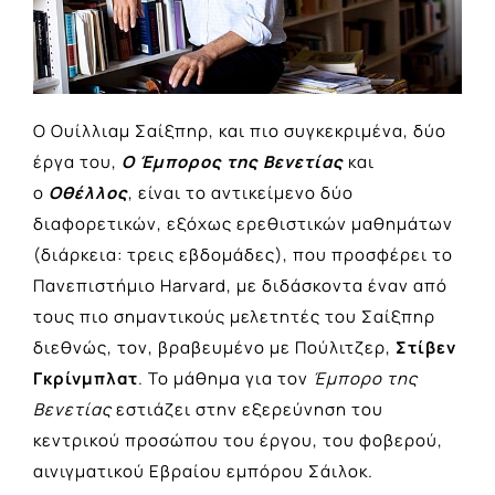
Ο Ουίλλιαμ Σαίξπηρ, και πιο συγκεκριμένα, δύο
έργα του,
Ο Έμπορος της Βενετίας
και
ο
Οθέλλος
, είναι το αντικείμενο δύο
διαφορετικών, εξόχως ερεθιστικών μαθημάτων
(διάρκεια: τρεις εβδομάδες),
που προσφέρει το
Πανεπιστήμιο Harvard
, με διδάσκοντα έναν από
τους πιο σημαντικούς μελετητές του Σαίξπηρ
διεθνώς, τον, βραβευμένο με Πούλιτζερ,
Στίβεν
Γκρίνμπλατ
. Το μάθημα για τον
Έμπορο της
Βενετίας
εστιάζει στην εξερεύνηση του
κεντρικού προσώπου του έργου, του φοβερού,
αινιγματικού Εβραίου εμπόρου Σάιλοκ.