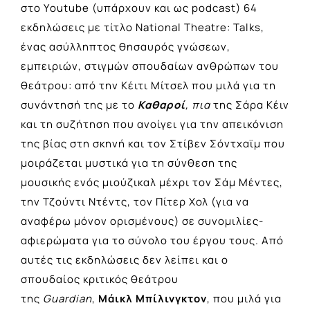
στο Υoutube (υπάρχουν και ως podcast) 64
εκδηλώσεις με τίτλο
National Theatre: Talks
,
ένας ασύλληπτος θησαυρός γνώσεων,
εμπειριών, στιγμών σπουδαίων ανθρώπων του
θεάτρου: από την Κέιτι Μίτσελ που μιλά για τη
συνάντησή της με το
Καθαροί
, πια
της Σάρα Κέιν
και τη συζήτηση που ανοίγει για την απεικόνιση
της βίας στη σκηνή και τον Στίβεν Σόντχαϊμ που
μοιράζεται μυστικά για τη σύνθεση της
μουσικής ενός μιούζικαλ μέχρι τον Σάμ Μέντες,
την Τζούντι Ντέντς, τον Πίτερ Χολ (για να
αναφέρω μόνον ορισμένους) σε συνομιλίες-
αφιερώματα για το σύνολο του έργου τους. Από
αυτές τις εκδηλώσεις δεν λείπει και ο
σπουδαίος κριτικός θεάτρου
της
Guardian
,
Μάικλ Μπίλινγκτον
, που μιλά για