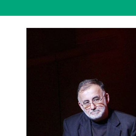
View
Larger
Image