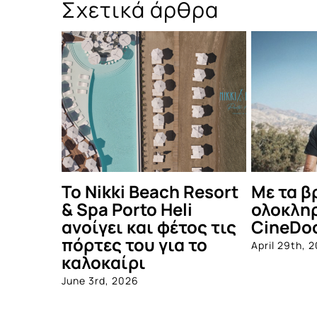
Σχετικά άρθρα
εία κοινού,
Μάρκος Χαϊδεμένος –
Δες
εται το
Light Beam: Καμπάνια
καλ
στήριξης για το νέο
Πάρ
άλμπουμ ενός
July 
συνεχώς
εξελισσόμενου
καλλιτέχνη
December 16th, 2025