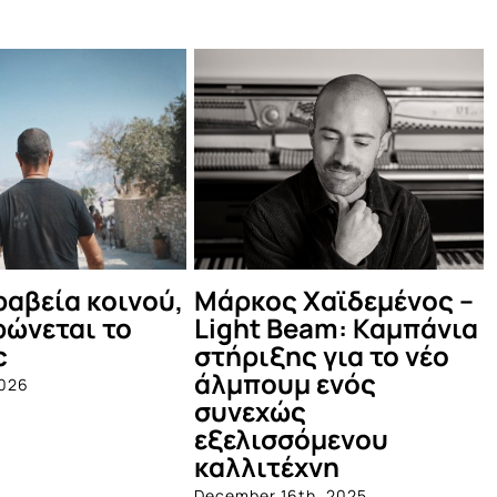
 τι έγινε στο
Οι Πυξ Λαξ στο
οκαιρινό Μέντα
Θέατρο Βράχων
τυ!
June 4th, 2025
12th, 2025