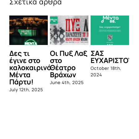
Σχετικά άρθρα
Δες τι
Οι Πυξ Λαξ
ΣΑΣ
BI
έγινε στο
στο
ΕΥΧΑΡΙΣΤΟΥΜ
1η
καλοκαιρινό
Θέατρο
ο
October 18th,
Μέντα
Βράχων
σ
2024
Πάρτυ!
πρ
June 4th, 2025
απ
July 12th, 2025
Q
Jun