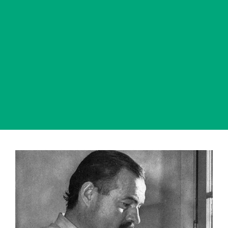
View
Larger
Image