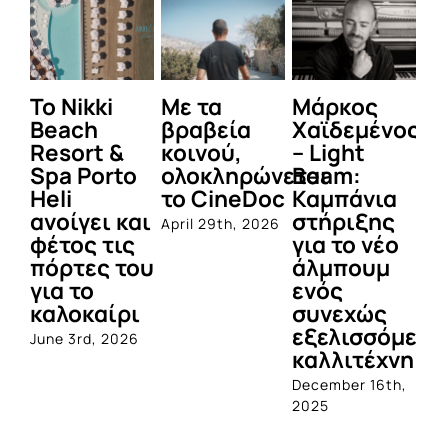
To Nikki
Με τα
Μάρκος
Δε
Beach
βραβεία
Χαϊδεμένος
έγ
Resort &
κοινού,
– Light
κα
Spa Porto
ολοκληρώνεται
Beam:
Μ
Heli
το CineDoc
Καμπάνια
Π
ανοίγει και
στήριξης
April 29th, 2026
Jul
φέτος τις
για το νέο
πόρτες του
άλμπουμ
για το
ενός
καλοκαίρι
συνεχώς
εξελισσόμενο
June 3rd, 2026
καλλιτέχνη
December 16th,
2025