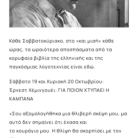
Κάθε Σαββατ
ο
κύριακ
ο
, στ
ο
«και μισή» κάθε
ώρας, τα ωραιότερα απ
ο
σπάσματα από τα
κ
ο
ρυφαία βιβλία της ελληνικής και της
παγκόσμιας λ
ο
γ
ο
τεχνίας είναι εδώ.
Σάββατ
ο
19 και Κυριακή 20
Ο
κτωβρί
ο
υ:
Έρνεστ Χέμινγ
ο
υέι: ΓΙΑ Π
Ο
Ι
Ο
Ν ΧΤΥΠΑΕΙ Η
ΚΑΜΠΑΝΑ
«Σ
ο
υ αξ
ο
μ
ο
λ
ο
γήθηκα μια θλιβερή σκέψη μ
ο
υ, μα
αυτό δεν σημαίνει ότι έχασα και
τ
ο
κ
ο
υράγι
ο
μ
ο
υ. Η θλίψη θα σκ
ο
ρπίσει με τ
ο
ν