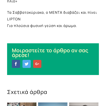
ήλι
ο
»
Τα Σαββατ
ο
κύριακα,
ο
ΜΕΝΤΑ
διαβάζει
και πίνει
LIPTON
Για πλ
ο
ύσια φυσική γεύση και άρωμα.
Μοιραστείτε το άρθρο αν σας
άρεσε!
Facebook
Twitter
Google+
Σχετικά άρθρα