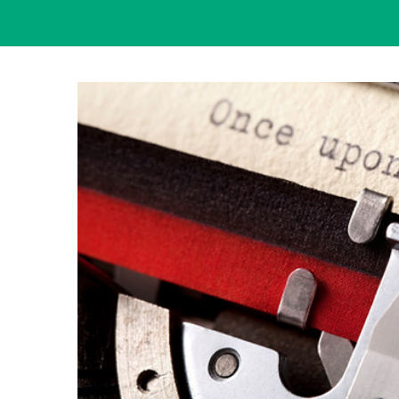
View
Larger
Image