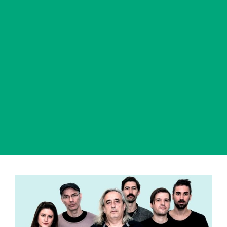
View
Larger
Image