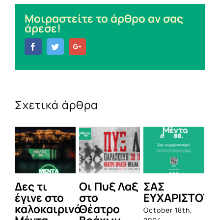
Μοιραστείτε το άρθρο αν σας
άρεσε!
Facebook
Twitter
Google+
Σχετικά άρθρα
Δες τι
Οι Πυξ Λαξ
ΣΑΣ
BI
έγινε στο
στο
ΕΥΧΑΡΙΣΤΟΥΜ
1η
καλοκαιρινό
Θέατρο
ο
October 18th,