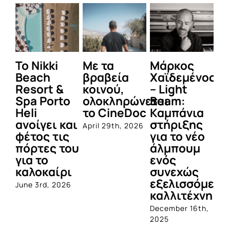
To Nikki
Με τα
Μάρκος
Δε
Beach
βραβεία
Χαϊδεμένος
έγ
Resort &
κοινού,
– Light
κα
Spa Porto
ολοκληρώνεται
Beam:
Μ
Heli
το CineDoc
Καμπάνια
Π
ανοίγει και
στήριξης
April 29th, 2026
Jul
φέτος τις
για το νέο
πόρτες του
άλμπουμ
για το
ενός
καλοκαίρι
συνεχώς
εξελισσόμενο
June 3rd, 2026
καλλιτέχνη
December 16th,
2025