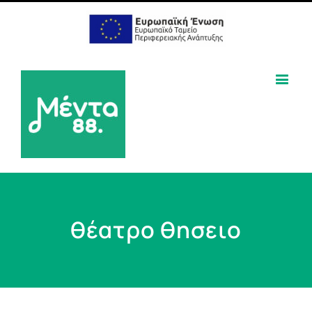
θέατρο θησειο