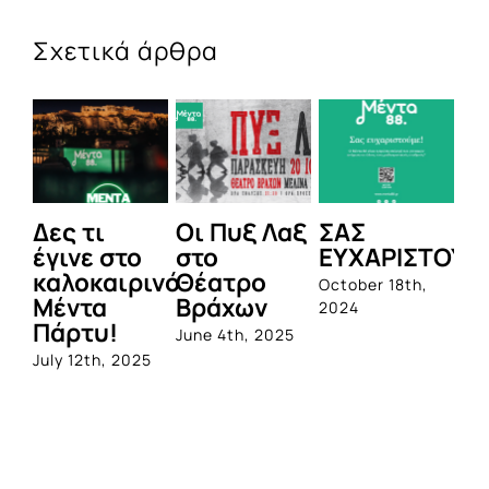
Σχετικά άρθρα
Οι Πυξ Λαξ
ΣΑΣ
BIOTIX: Η
To N
στο
ΕΥΧΑΡΙΣΤΟΥΜΕ!
1η
Bea
νό
Θέατρο
ολοκληρωμένη
Res
October 18th,
Βράχων
σειρά
Spa
2024
προβιοτικών,
Heli
June 4th, 2025
από την
ανο
Quest
φέτ
πόρ
June 1st, 2023
για 
καλ
June 