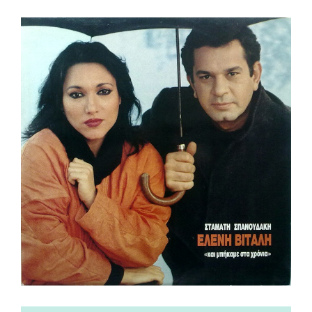
View
Larger
Image