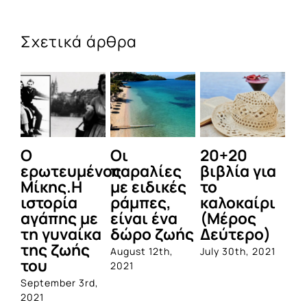
Σχετικά άρθρα
Ο
Οι
20+20
Τ
ερωτευμένος
παραλίες
βιβλία για
φ
Μίκης.Η
με ειδικές
το
π
ιστορία
ράμπες,
καλοκαίρι
κ
αγάπης με
είναι ένα
(Μέρος
πα
τη γυναίκα
δώρο ζωής
Δεύτερο)
Α
της ζωής
αν
August 12th,
July 30th, 2021
του
Ε
2021
September 3rd,
Jul
2021