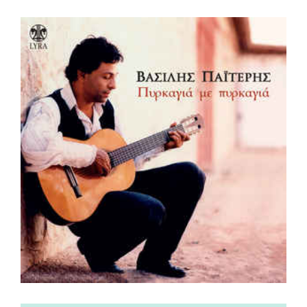
View
Larger
Image