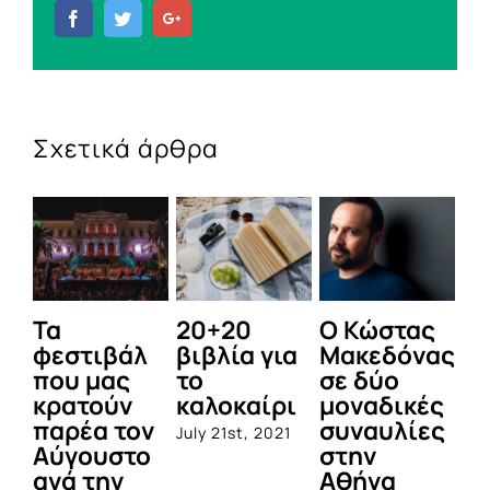
Facebook
Twitter
Google+
Σχετικά άρθρα
Τα
20+20
Ο Κώστας
Δε
φεστιβάλ
βιβλία για
Μακεδόνας
π
που μας
το
σε δύο
τ
κρατούν
καλοκαίρι
μοναδικές
Φ
παρέα τον
συναυλίες
Αι
July 21st, 2021
Αύγουστο
στην
2
ανά την
Αθήνα
Jul