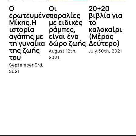
Ο
Οι
20+20
Τ
ερωτευμένος
παραλίες
βιβλία για
φ
Μίκης.Η
με ειδικές
το
π
ιστορία
ράμπες,
καλοκαίρι
κ
αγάπης με
είναι ένα
(Μέρος
πα
τη γυναίκα
δώρο ζωής
Δεύτερο)
Α
της ζωής
αν
August 12th,
July 30th, 2021
του
Ε
2021
September 3rd,
Jul
2021