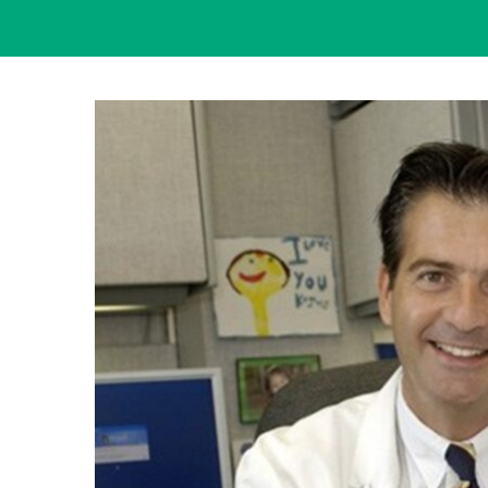
View
Larger
Image