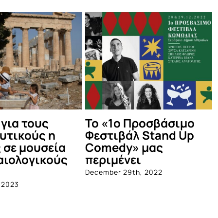
ο
Ξεκινάει η
Ένας χρόν
p
αναβάθμιση
Κοινωνικό
δεκατεσσάρων
Κομμωτήρι
συρμών του
εθελοντές
Ηλεκτρικού
χάρισαν φρ
περισσότε
December 19th, 2022
700 πολίτε
December 5th, 2