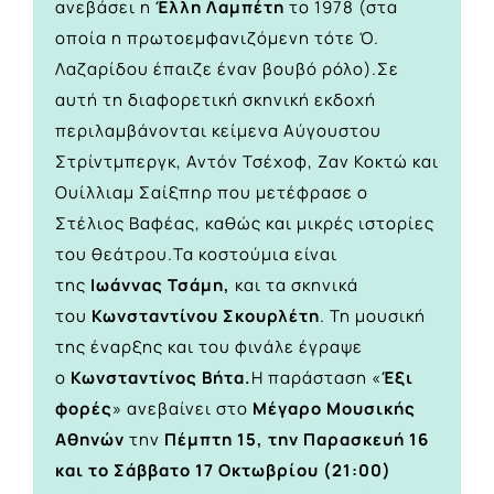
ανεβάσει η
Έλλη Λαμπέτη
το 1978 (στα
οποία η πρωτοεμφανιζόμενη τότε Ό.
Λαζαρίδου έπαιζε έναν βουβό ρόλο).Σε
αυτή τη διαφορετική σκηνική εκδοχή
περιλαμβάνονται κείμενα Αύγουστου
Στρίντμπεργκ, Αντόν Τσέχοφ, Ζαν Κοκτώ και
Ουίλλιαμ Σαίξπηρ που μετέφρασε ο
Στέλιος Βαφέας, καθώς και μικρές ιστορίες
του θεάτρου.Τα κοστούμια είναι
της
Ιωάννας Τσάμη,
και τα σκηνικά
του
Κωνσταντίνου Σκουρλέτη
. Τη μουσική
της έναρξης και του φινάλε έγραψε
ο
Κωνσταντίνος Βήτα.
Η παράσταση «
Έξι
φορές
» ανεβαίνει στο
Μέγαρο Μουσικής
Αθηνών
την
Πέμπτη 15, την Παρασκευή 16
και το Σάββατο 17 Οκτωβρίου (21:00)