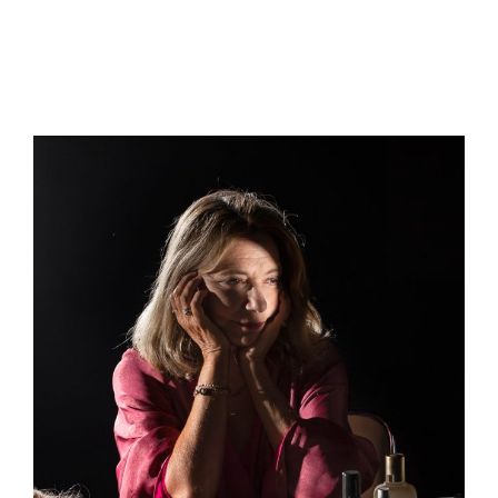
View
Larger
Image