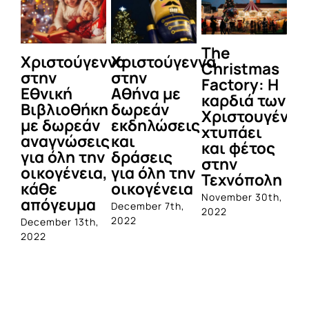
The
Χριστούγεννα
Χριστούγεννα
Τ
Christmas
στην
στην
Π
Factory: Η
Εθνική
Αθήνα με
αν
καρδιά των
Βιβλιοθήκη
δωρεάν
δέ
Χριστουγέννω
με δωρεάν
εκδηλώσεις
Σύ
χτυπάει
αναγνώσεις
και
Όλ
και φέτος
για όλη την
δράσεις
π
στην
οικογένεια,
για όλη την
τ
Τεχνόπολη
κάθε
οικογένεια
ε
November 30th,
απόγευμα
μέ
December 7th,
2022
7/
2022
December 13th,
2022
No
20