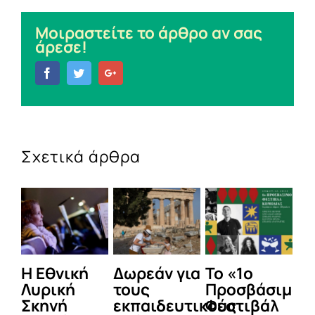
Μοιραστείτε το άρθρο αν σας
άρεσε!
Facebook
Twitter
Google+
Σχετικά άρθρα
Η Εθνική
Δωρεάν για
Το «1ο
Ξε
Λυρική
τους
Προσβάσιμο
α
Σκηνή
εκπαιδευτικούς
Φεστιβάλ
δ