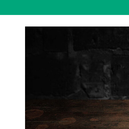
View
Larger
Image