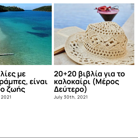
ια το
Τα φεστιβάλ που μας
20+20 β
ρος
κρατούν παρέα τον
καλοκα
Αύγουστο ανά την
July 21st, 2
Ελλάδα
July 29th, 2021