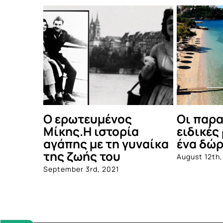
Οι παραλίες με
20+20 βιβλία γ
ειδικές ράμπες, είναι
καλοκαίρι (Μέ
ένα δώρο ζωής
Δεύτερο)
August 12th, 2021
July 30th, 2021