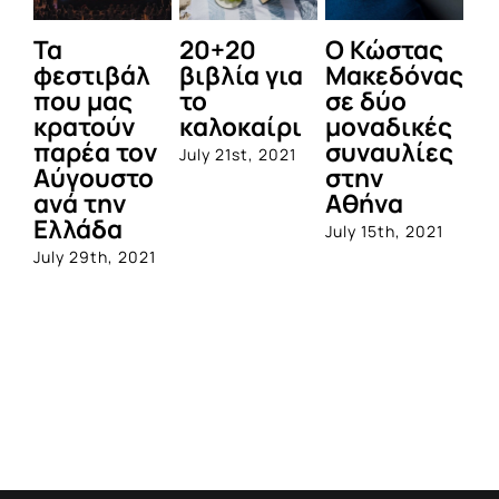
Τα
20+20
Ο Κώστας
Δε
φεστιβάλ
βιβλία για
Μακεδόνας
π
που μας
το
σε δύο
τ
κρατούν
καλοκαίρι
μοναδικές
Φ
παρέα τον
συναυλίες
Αι
July 21st, 2021
Αύγουστο
στην
2
ανά την
Αθήνα
Jul
Ελλάδα
July 15th, 2021
July 29th, 2021