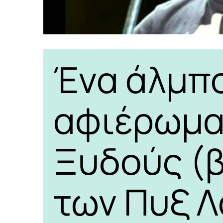
Ένα άλμπ
αφιέρωμα
Ξυδούς (β
των Πυξ 