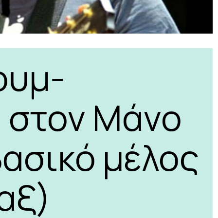
ουμ-
 στον Μάνο
ασικό μέλος
Λαξ)