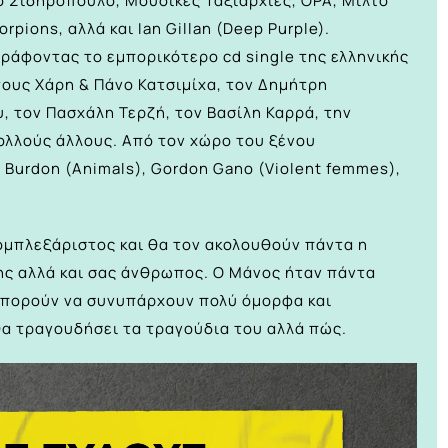
 Σιδηρόπουλο, Μουσικές Ταξιαρχίες, OPA, Μίλτο
rpions, αλλά και Ian Gillan (Deep Purple).
ράφοντας το εμπορικότερο cd single της ελληνικής
τους Χάρη & Πάνο Κατσιμίχα, τον Δημήτρη
 τον Πασχάλη Τερζή, τον Βασίλη Καρρά, την
ολλούς άλλους. Από τον χώρο του ξένου
ic Burdon (Animals), Gordon Gano (Violent femmes),
ομπλεξάριστος και θα τον ακολουθούν πάντα η
νης αλλά και σας άνθρωπος. Ο Μάνος ήταν πάντα
 μπορούν να συνυπάρχουν πολύ όμορφα και
θα τραγουδήσει τα τραγούδια του αλλά πώς.