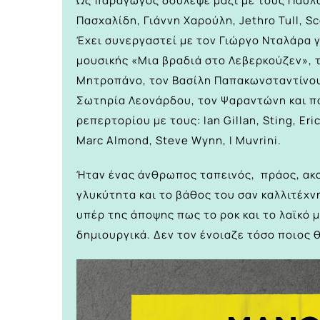
Ως παραγωγός δούλεψε μαζί με τους Παύλο
Πασχαλίδη, Γιάννη Χαρούλη, Jethro Tull, Sco
Έχει συνεργαστεί με τον Γιώργο Νταλάρα γ
μουσικής «Μια βραδιά στο Λεβερκούζεν», 
Μητροπάνο, τον Βασίλη Παπακωνσταντίνου,
Σωτηρία Λεονάρδου, τον Ψαραντώνη και π
ρεπερτορίου με τους: Ian Gillan, Sting, Er
Marc Almond, Steve Wynn, I Muvrini.
Ήταν ένας άνθρωπος ταπεινός, πράος, ακ
γλυκύτητα και το βάθος του σαν καλλιτέχ
υπέρ της άποψης πως το ροκ και το λαϊκό
δημιουργικά. Δεν τον ένοιαζε τόσο ποιος 