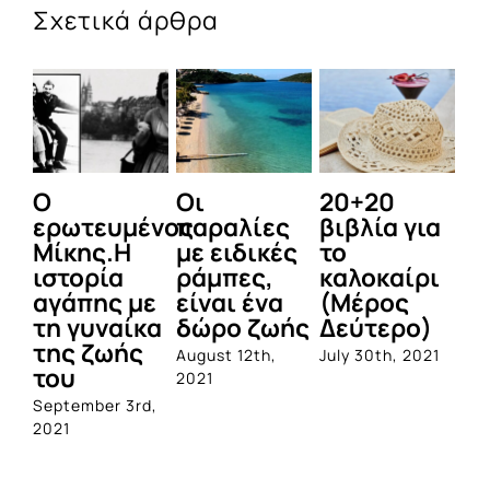
Σχετικά άρθρα
Ο
Οι
20+20
Τ
ερωτευμένος
παραλίες
βιβλία για
φ
Μίκης.Η
με ειδικές
το
π
ιστορία
ράμπες,
καλοκαίρι
κ
αγάπης με
είναι ένα
(Μέρος
πα
τη γυναίκα
δώρο ζωής
Δεύτερο)
Α
της ζωής
αν
August 12th,
July 30th, 2021
του
Ε
2021
September 3rd,
Jul
2021