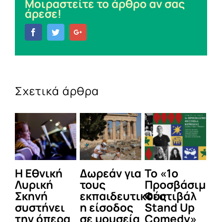
Μοιραστείτε το άρθρο αν σας
άρεσε!
Facebook
Twitter
Google+
Σχετικά άρθρα
Η Εθνική
Δωρεάν για
Το «1ο
Ξε
Λυρική
τους
Προσβάσιμο
α
Σκηνή
εκπαιδευτικούς
Φεστιβάλ
δ
συστήνει
η είσοδος
Stand Up
σ
την όπερα
σε μουσεία
Comedy»
τ