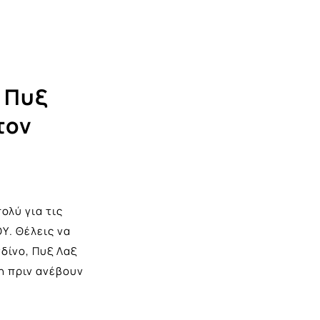
 Πυξ
τον
ολύ για τις
Υ. Θέλεις να
δίνο, Πυξ Λαξ
η πριν ανέβουν