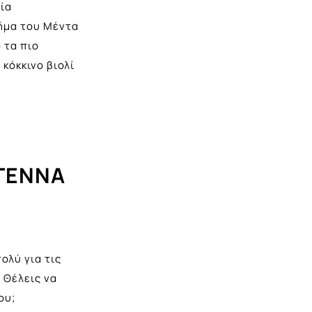
θία
ήμα του Μέντα
 τα πιο
κόκκινο βιολί
ΥΓΕΝΝΑ
ολύ για τις
 Θέλεις να
ου;