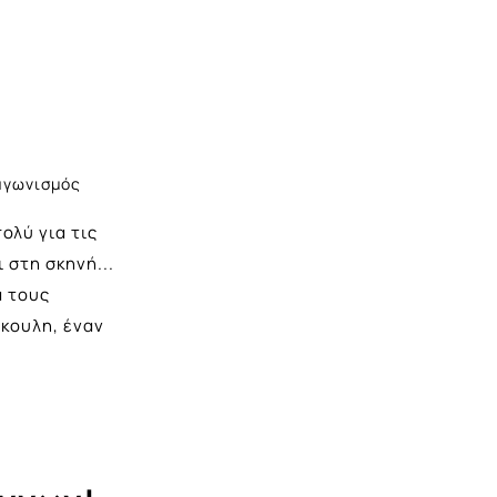
Σ
αγωνισμός
ολύ για τις
 στη σκηνή...
α τους
κουλη, έναν