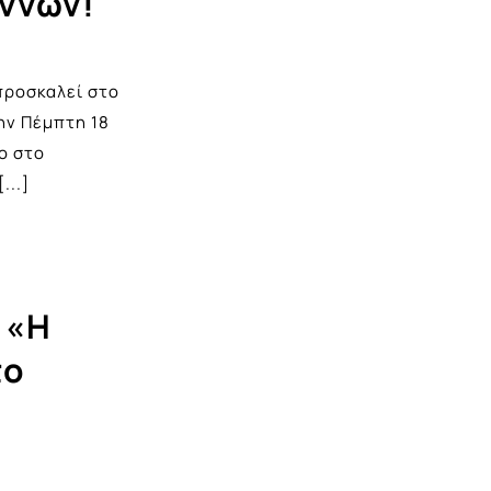
ννων!
προσκαλεί στο
ην Πέμπτη 18
ιο στο
[...]
 «Η
το