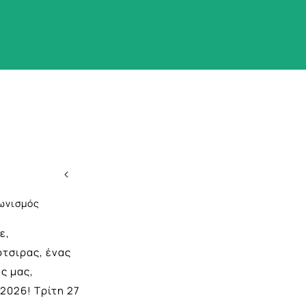
ωνισμός
ε,
ότσιρας, ένας
ς μας,
 2026! Τρίτη 27