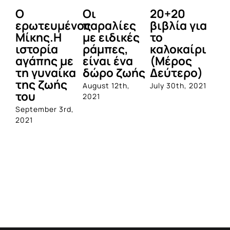
Ο
Οι
20+20
Τ
ερωτευμένος
παραλίες
βιβλία για
φ
Μίκης.Η
με ειδικές
το
π
ιστορία
ράμπες,
καλοκαίρι
κ
αγάπης με
είναι ένα
(Μέρος
πα
τη γυναίκα
δώρο ζωής
Δεύτερο)
Α
της ζωής
αν
August 12th,
July 30th, 2021
του
Ε
2021
September 3rd,
Jul
2021