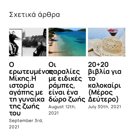
Σχετικά άρθρα
Ο
Οι
20+20
Τ
ερωτευμένος
παραλίες
βιβλία για
φ
Μίκης.Η
με ειδικές
το
π
ιστορία
ράμπες,
καλοκαίρι
κ
αγάπης με
είναι ένα
(Μέρος
πα
τη γυναίκα
δώρο ζωής
Δεύτερο)
Α
της ζωής
αν
August 12th,
July 30th, 2021
του
Ε
2021
September 3rd,
Jul
2021