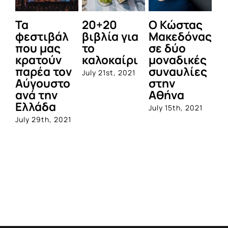
Τα
20+20
Ο Κώστας
Δε
φεστιβάλ
βιβλία για
Μακεδόνας
π
που μας
το
σε δύο
τ
κρατούν
καλοκαίρι
μοναδικές
Φ
παρέα τον
συναυλίες
Αι
July 21st, 2021
Αύγουστο
στην
2
ανά την
Αθήνα
Jul
Ελλάδα
July 15th, 2021
July 29th, 2021