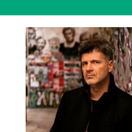
View
Larger
Image