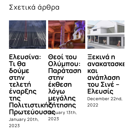
Σχετικά άρθρα
Ελευσίνα:
Θεοί του
Ξεκινά η
Χ
Τι θα
Ολύμπου:
ανακατασκευ
σ
δούμε
Παράταση
και
Εθ
στην
στην
ανάπλαση
Β
τελετή
έκθεση
του Σινέ –
μ
έναρξης
λόγω
Ελευσίς
α
της
μεγάλης
γι
December 22nd,
Πολιτιστικής
ζήτησης
οι
2022
Πρωτεύουσας
κ
January 13th,
α
2023
January 20th,
2023
Dec
20