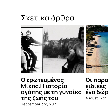
Σχετικά άρθρα
Τα φεστιβάλ που μας
20+20 β
κρατούν παρέα τον
καλοκαί
Αύγουστο ανά την
July 21st, 20
Ελλάδα
July 29th, 2021