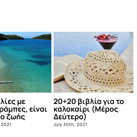
ιβλία για το
Ο Κώστας Μακεδόνας
ρι
σε δύο μοναδικές
συναυλίες στην
21
Αθήνα
July 15th, 2021