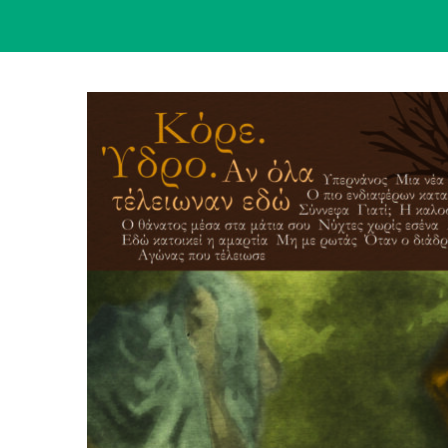
View
Larger
Image